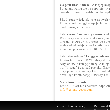
Co jeśli ktoś umieści w mojej ks
Po zalogowaniu się na serwisie, w 
również numer IP każdej osoby wpis
Skąd będę wiedział/-ła o nowych
Po założeniu księgi w opcjach moż
mail o nowych wpisach.
Jak wstawić na swoją stronę kod 
Wystarczy zaznaczyć kod księgi, 
myszki "KOPIUJ"), przejść do edycj
wybrałeś/aś miejsce wyświetlenia k
kombinacje klawiszy CTRL+V (lub
Jak zainstalować księgę w edyt
Edytor typu WYSIWYG służy do twor
Aby wstawić księgę należy w miejs
np. "ksiega" i zapisać projekt. Nas
przy pomocy klawiszy Ctrl+F odnal
oraz użyć kombinację klawiszy Ctrl
Mam inne pytanie.
Jeśli w FAQu nie znalazłeś odpowie
info@ksiega-gosci.com
Zobacz inne serwisy
DarmoweLic