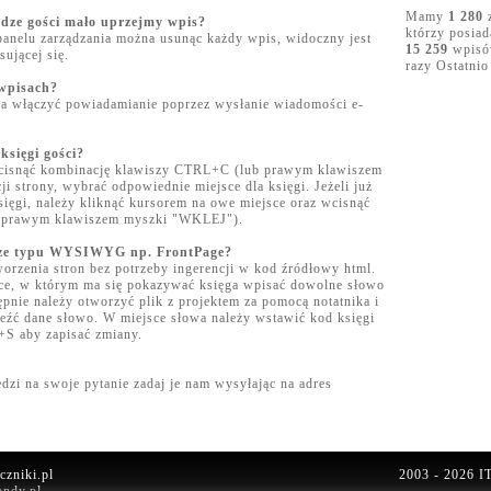
Mamy
1 280
z
iędze gości mało uprzejmy wpis?
którzy posia
panelu zarządzania można usunąc każdy wpis, widoczny jest
15 259
wpisów
ującej się.
razy Ostatnio
 wpisach?
na włączyć powiadamianie poprzez wysłanie wiadomości e-
księgi gości?
nacisnąć kombinację klawiszy CTRL+C (lub prawym klawiszem
i strony, wybrać odpowiednie miejsce dla księgi. Jeżeli już
sięgi, należy kliknąć kursorem na owe miejsce oraz wcisnąć
 prawym klawiszem myszki "WKLEJ").
orze typu WYSIWYG np. FrontPage?
zenia stron bez potrzeby ingerencji w kod źródłowy html.
ce, w którym ma się pokazywać księga wpisać dowolne słowo
tępnie należy otworzyć plik z projektem za pomocą notatnika i
eźć dane słowo. W miejsce słowa należy wstawić kod księgi
+S aby zapisać zmiany.
dzi na swoje pytanie zadaj je nam wysyłając na adres
zniki.pl
2003 - 2026
I