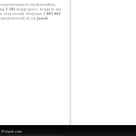
arejestrowanych użytkowników,
dają
1 181
księgi gości, księgi te zaś
 oraz zostały obejrzane
7 065 662
 zarejestrował(-a) się
janale
.
T-Poland.com