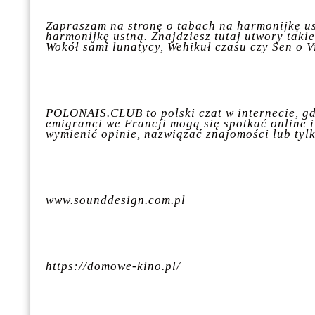
Zapraszam na stronę o tabach na harmonijkę u
harmonijkę ustną. Znajdziesz tutaj utwory taki
Wokół sami lunatycy, Wehikuł czasu czy Sen o V
POLONAIS.CLUB to polski czat w internecie, gd
emigranci we Francji mogą się spotkać online 
wymienić opinie, nazwiązać znajomości lub tyl
www.sounddesign.com.pl
https://domowe-kino.pl/