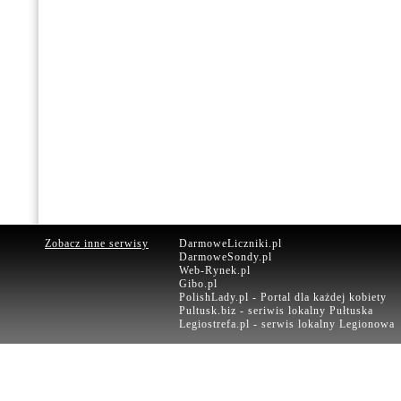
Zobacz inne serwisy
DarmoweLiczniki.pl
DarmoweSondy.pl
Web-Rynek.pl
Gibo.pl
PolishLady.pl - Portal dla każdej kobiety
Pultusk.biz - seriwis lokalny Pułtuska
Legiostrefa.pl - serwis lokalny Legionowa