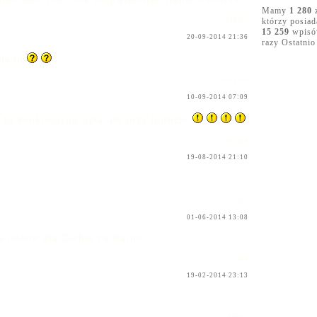
Mamy
1 280
z
fabian
którzy posia
15 259
wpisów
20-09-2014 21:36
razy Ostatnio
składu
pompom
10-09-2014 07:09
to konkrecizna była ale przy bufecie
antiga
19-08-2014 21:10
tusk
01-06-2014 13:08
a online dla Ciebie za darmo
Iga
19-02-2014 23:13
KIBIC