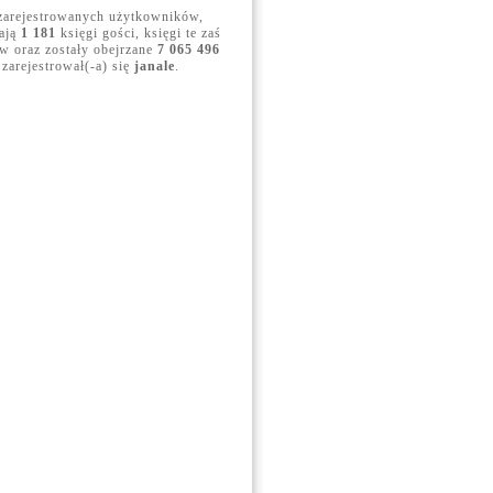
arejestrowanych użytkowników,
dają
1 181
księgi gości, księgi te zaś
 oraz zostały obejrzane
7 065 496
 zarejestrował(-a) się
janale
.