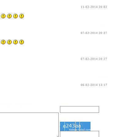
11-02-2014 20:02
A
kibic
07-02-2014 20:27
A
kibic
07-02-2014 20:27
Fryta
06-02-2014 13:17
Imię:
ostało znaków
Wpisz kod: