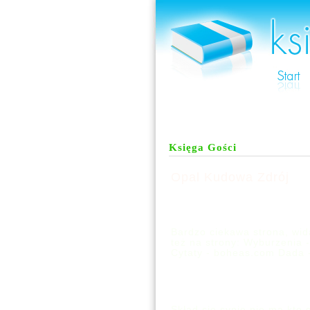
Księga Gości
Opal Kudowa Zdrój
Bardzo ciekawa strona, wi
też na strony: Wyburzenia -
Cytaty - boheas.com Dada 
Skład się sypie nie ma kto 