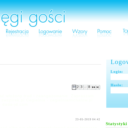
Logo
Login:
Hasło:
1
2
3
..
8
dać włożony trud i zaangażowanie. Zapraszam
 zwzpirek.pl Cegielnia - cegielniamichalow.pl
- dada-jd.com
Dada
23-05-2019 04:42
Statystyki
grać albo nie chce pogratulować panie trenerze.