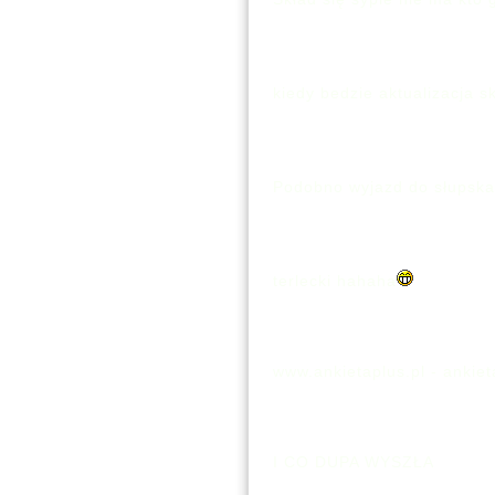
kiedy bedzie aktualizacja 
Podobno wyjazd do słupska 
terlecki hahaha
www.ankietaplus.pl - ankiet
I CO DUPA WYSZŁA