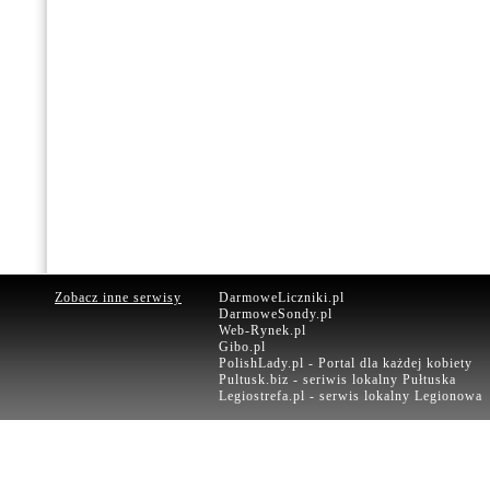
Zobacz inne serwisy
DarmoweLiczniki.pl
DarmoweSondy.pl
Web-Rynek.pl
Gibo.pl
PolishLady.pl - Portal dla każdej kobiety
Pultusk.biz - seriwis lokalny Pułtuska
Legiostrefa.pl - serwis lokalny Legionowa