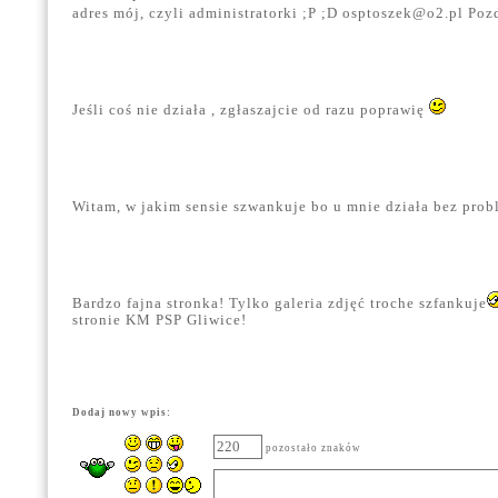
adres mój, czyli administratorki ;P ;D
osptoszek@o2.pl
Poz
Jeśli coś nie działa , zgłaszajcie od razu poprawię
Witam, w jakim sensie szwankuje bo u mnie działa bez pro
Bardzo fajna stronka! Tylko galeria zdjęć troche szfankuje
stronie KM PSP Gliwice!
Dodaj nowy wpis:
pozostało znaków