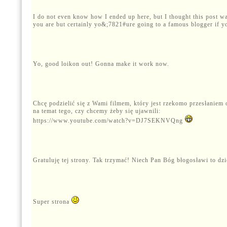
I do not even know how I ended up here, but I thought this post 
you are but certainly yo&;7821#ure going to a famous blogger if y
Yo, good loikon out! Gonna make it work now.
Chcę podzielić się z Wami filmem, który jest rzekomo przesłaniem 
na temat tego, czy chcemy żeby się ujawnili:
https://www.youtube.com/watch?v=DJ7SEKNVQng
Gratuluję tej strony. Tak trzymać! Niech Pan Bóg błogosławi to dzi
Super strona