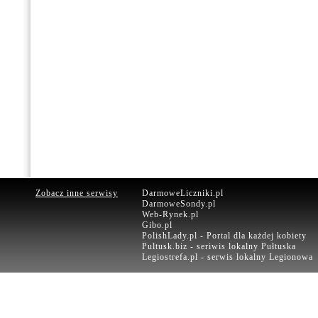
Zobacz inne serwisy
DarmoweLiczniki.pl
DarmoweSondy.pl
Web-Rynek.pl
Gibo.pl
PolishLady.pl - Portal dla każdej kobiety
Pultusk.biz - seriwis lokalny Pułtuska
Legiostrefa.pl - serwis lokalny Legionowa