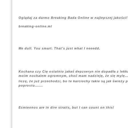
Oglądaj za darmo Breaking Bada Online w najlepszej jakości!
breaking-online.ml
Me dull. You smart. That's just what I neeedd.
Kochana czy Cię ostatnio jakaś depzseryn nie dopadła z lekk
moim nochalem ogromnym, choć mam nadzieję, że się mylę.....
liczę, że już przechodzi, bo te karciochy takie są jak świeży
poprostu.......
Ecmieonos are in dire straits, but I can count on this!