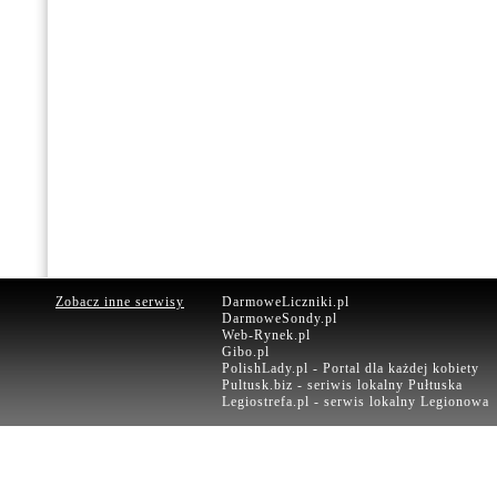
Zobacz inne serwisy
DarmoweLiczniki.pl
DarmoweSondy.pl
Web-Rynek.pl
Gibo.pl
PolishLady.pl - Portal dla każdej kobiety
Pultusk.biz - seriwis lokalny Pułtuska
Legiostrefa.pl - serwis lokalny Legionowa