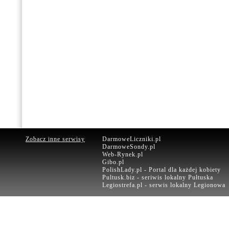
Zobacz inne serwisy
DarmoweLiczniki.pl
DarmoweSondy.pl
Web-Rynek.pl
Gibo.pl
PolishLady.pl - Portal dla każdej kobiety
Pultusk.biz - seriwis lokalny Pułtuska
Legiostrefa.pl - serwis lokalny Legionowa