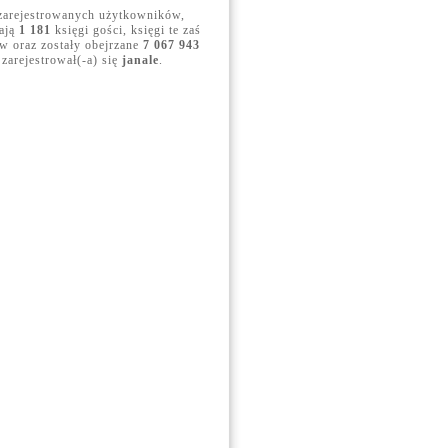
arejestrowanych użytkowników,
dają
1 181
księgi gości, księgi te zaś
 oraz zostały obejrzane
7 067 943
 zarejestrował(-a) się
janale
.