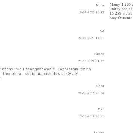
Mamy
1 280
z
Moda
którzy posia
18-07-2022 18:13
15 259
wpisów
razy Ostatnio
XD
20-03-2021 14:01
Bartek
29-12-2020 21:47
włożony trud i zaangażowanie. Zapraszam też na
l Cegielnia - cegielniamichalow.pl Cytaty -
m
Dada
20-05-2019 20:06
Max
13-10-2018 20:21
kacper