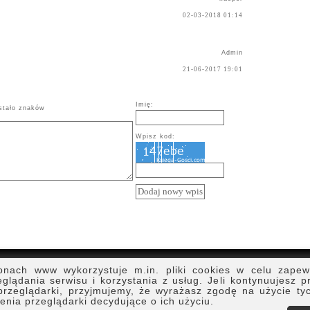
02-03-2018 01:14
Admin
21-06-2017 19:01
Imię:
tało znaków
Wpisz kod:
zniki.pl
2003 - 2026
I
onach www wykorzystuje m.in. pliki cookies w celu zape
ndy.pl
glądania serwisu i korzystania z usług. Jeli kontynuujesz p
.pl
przeglądarki, przyjmujemy, że wyrażasz zgodę na użycie ty
nia przeglądarki decydujące o ich użyciu.
pl - Portal dla każdej kobiety