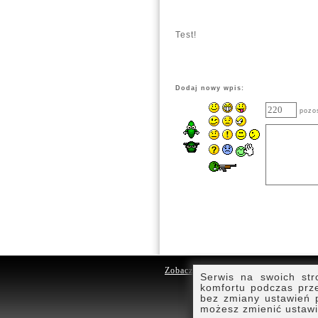
Test!
Dodaj nowy wpis:
pozos
Zobacz inne serwisy
DarmoweLic
Serwis na swoich str
DarmoweSo
komfortu podczas prze
Web-Rynek
bez zmiany ustawień 
Gibo.pl
możesz zmienić ustawie
PolishLady.