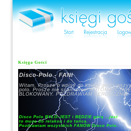
Księga Gości
Disco-Polo - FANI
Witam. Prosze o wpisy do księgi gości wszys
polo. Prosze nie spamowac! AUTOMATCZNI
BLOKOWANY. POZDRAWIAM SERDECZNIE
Disco Polo BYŁO-JEST i BĘDZIE górą ...jest
to muza do relaksu i do tańca.
Pozdrawiam wszystkich FANÓW Disco Polo.