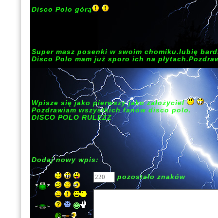
Disco Polo górą
Super masz posenki w swoim chomiku.lubię bard
Disco Polo mam już sporo ich na płytach.Pozdra
Wpisze się jako pierwszy jako założyciel
Pozdrawiam wszystkich fanów disco polo.
DISCO POLO RULEZZ
Dodaj nowy wpis:
pozostało znaków