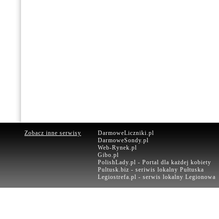
Zobacz inne serwisy
DarmoweLiczniki.pl
DarmoweSondy.pl
Web-Rynek.pl
Gibo.pl
PolishLady.pl - Portal dla każdej kobiety
Pultusk.biz - seriwis lokalny Pułtuska
Legiostrefa.pl - serwis lokalny Legionowa